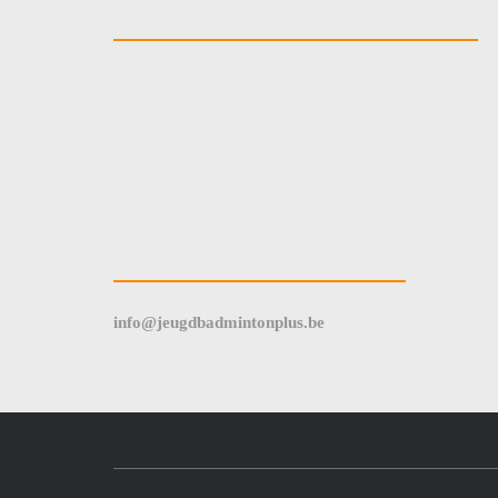
info@jeugdbadmintonplus.be