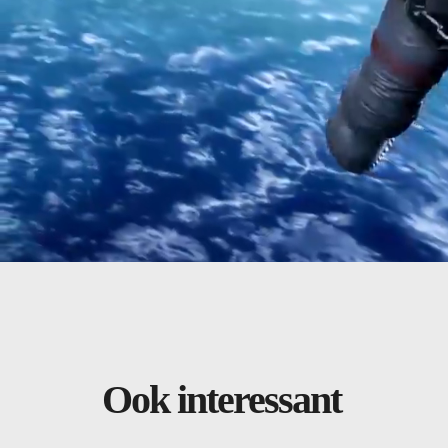
Ook interessant